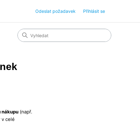
Odeslat požadavek
Přihlásit se
enek
u nákupu
(např.
 v celé