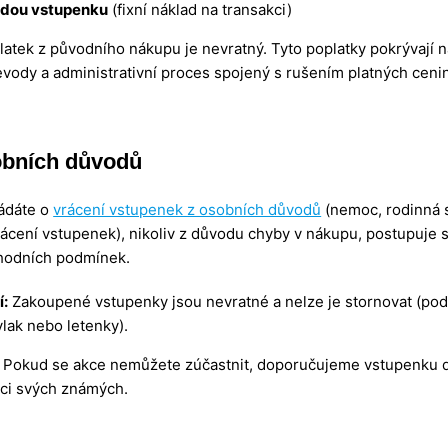
ždou vstupenku
(fixní náklad na transakci)
latek z původního nákupu je nevratný. Tyto poplatky pokrývají 
vody a administrativní proces spojený s rušením platných cenin
obních důvodů
ádáte o
vrácení vstupenek z osobních důvodů
(nemoc, rodinná 
rácení vstupenek), nikoliv z důvodu chyby v nákupu, postupuje 
hodních podmínek.
í:
Zakoupené vstupenky jsou nevratné a nelze je stornovat (po
vlak nebo letenky).
Pokud se akce nemůžete zúčastnit, doporučujeme vstupenku 
mci svých známých.