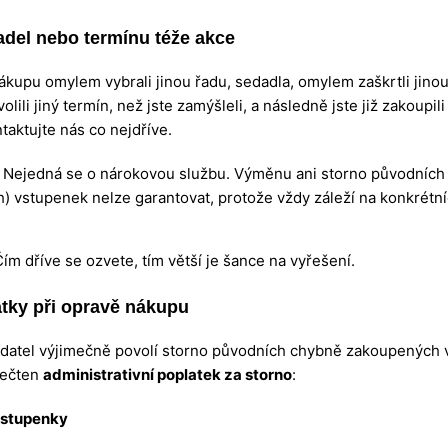
del nebo termínu téže akce
nákupu omylem vybrali jinou řadu, sedadla, omylem zaškrtli jinou
lili jiný termín, než jste zamýšleli, a následně jste již zakoupil
taktujte nás co nejdříve.
Nejedná se o nárokovou službu. Výměnu ani storno původních
) vstupenek nelze garantovat, protože vždy záleží na konkrét
ím dříve se ozvete, tím větší je šance na vyřešení.
atky při opravě nákupu
adatel výjimečně povolí storno původních chybně zakoupených 
dečten
administrativní poplatek za storno
:
vstupenky