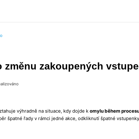
ho
o změnu zakoupených vstup
alizováno
ztahuje výhradně na situace, kdy dojde k
omylu během proces
běr špatné řady v rámci jedné akce, odkliknutí špatné vstupenky