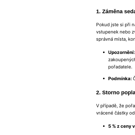
1. Záměna seda
Pokud jste si při 
vstupenek nebo zvo
správná místa, kon
Upozornění:
zakoupených
pořadatele.
Podmínka:
Č
2. Storno popl
V případě, že poř
vrácené částky o
5 % z ceny 