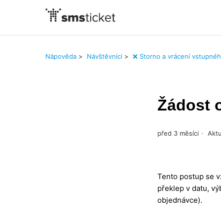
Nápověda
Návštěvníci
❌ Storno a vrácení vstupné
Žádost 
před 3 měsíci
Aktu
Tento postup se v
překlep v datu, vý
objednávce).