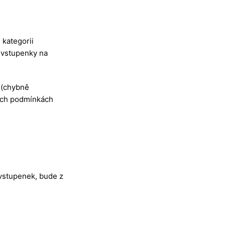
 kategorii
i vstupenky na
 (chybně
ních podmínkách
vstupenek, bude z