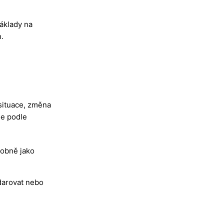
náklady na
.
situace, změna
se podle
dobně jako
darovat nebo