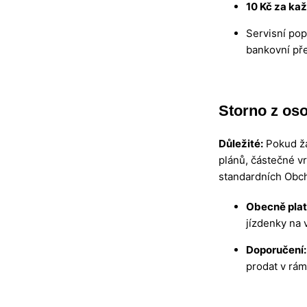
10 Kč za ka
Servisní pop
bankovní pře
Storno z os
Důležité:
Pokud ž
plánů, částečné v
standardních Obc
Obecně plat
jízdenky na 
Doporučení:
prodat v rá