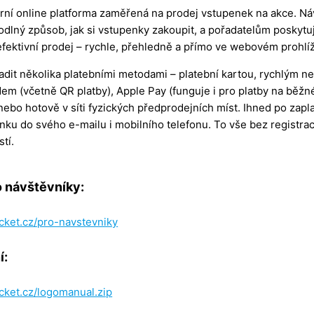
rní online platforma zaměřená na prodej vstupenek na akce. Ná
dlný způsob, jak si vstupenky zakoupit, a pořadatelům poskytu
 efektivní prodej – rychle, přehledně a přímo ve webovém prohlíž
adit několika platebními metodami – platební kartou, rychlým 
m (včetně QR platby), Apple Pay (funguje i pro platby na běžn
nebo hotově v síti fyzických předprodejních míst. Ihned po zapl
nku do svého e-mailu i mobilního telefonu. To vše bez registrac
tí.
o návštěvníky:
cket.cz/pro-navstevniky
í:
cket.cz/logomanual.zip