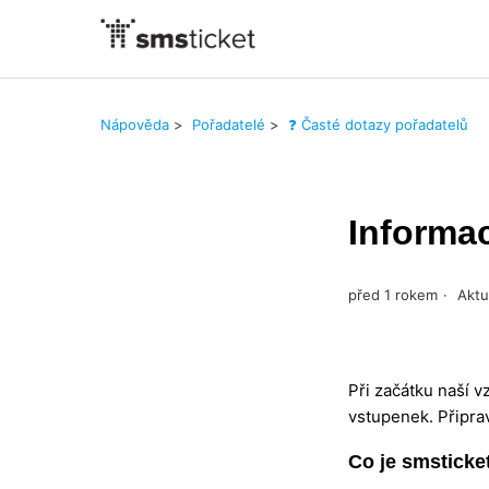
Nápověda
Pořadatelé
❓ Časté dotazy pořadatelů
Informa
před 1 rokem
Aktu
Při začátku naší 
vstupenek. Připrav
Co je smsticke