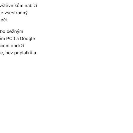
vštěvníkům nabízí
je všestranný
eči.
nebo běžným
ém PC!) a Google
acení obdrží
e, bez poplatků a