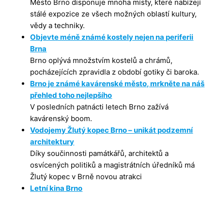
Město Brno disponuje mnoha místy, které nabízejí
stálé expozice ze všech možných oblastí kultury,
vědy a techniky.
Objevte méně známé kostely nejen na periferii
Brna
Brno oplývá množstvím kostelů a chrámů,
pocházejících zpravidla z období gotiky či baroka.
Brno je známé kavárenské město, mrkněte na náš
přehled toho nejlepšího
V posledních patnácti letech Brno zažívá
kavárenský boom.
Vodojemy Žlutý kopec Brno – unikát podzemní
architektury
Díky součinnosti památkářů, architektů a
osvícených politiků a magistrátních úředníků má
Žlutý kopec v Brně novou atrakci
Letní kina Brno