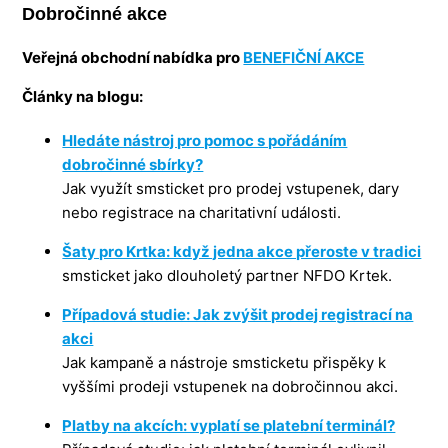
Dobročinné akce
Veřejná obchodní nabídka pro
BENEFIČNÍ AKCE
Články na blogu:
Hledáte nástroj pro pomoc s pořádáním
dobročinné sbírky?
Jak využít smsticket pro prodej vstupenek, dary
nebo registrace na charitativní události.
Šaty pro Krtka: když jedna akce přeroste v tradici
smsticket jako dlouholetý partner NFDO Krtek.
Případová studie: Jak zvýšit prodej registrací na
akci
Jak kampaně a nástroje smsticketu přispěky k
vyššími prodeji vstupenek na dobročinnou akci.
Platby na akcích: vyplatí se platební terminál?