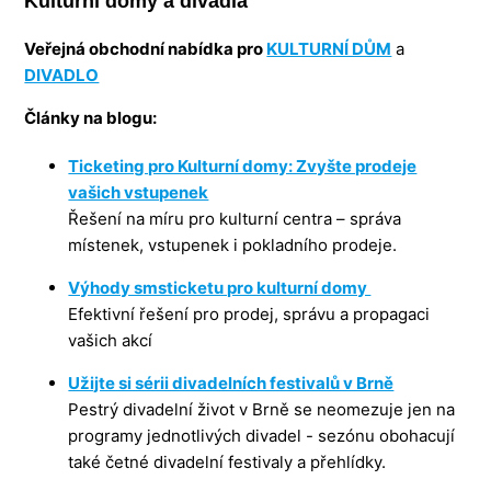
Kulturní domy a divadla
Veřejná obchodní nabídka pro
KULTURNÍ DŮM
a
DIVADLO
Články na blogu:
Ticketing pro Kulturní domy: Zvyšte prodeje
vašich vstupenek
Řešení na míru pro kulturní centra – správa
místenek, vstupenek i pokladního prodeje.
Výhody smsticketu pro kulturní domy
Efektivní řešení pro prodej, správu a propagaci
vašich akcí
Užijte si sérii divadelních festivalů v Brně
Pestrý divadelní život v Brně se neomezuje jen na
programy jednotlivých divadel - sezónu obohacují
také četné divadelní festivaly a přehlídky.