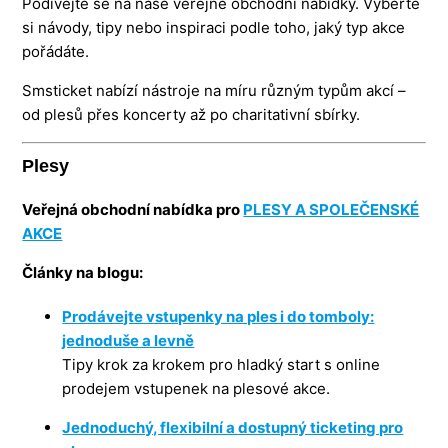
Podívejte se na naše veřejné obchodní nabídky. Vyberte
si návody, tipy nebo inspiraci podle toho, jaký typ akce
pořádáte.
Smsticket nabízí nástroje na míru různým typům akcí –
od plesů přes koncerty až po charitativní sbírky.
Plesy
Veřejná obchodní nabídka pro
PLESY A SPOLEČENSKÉ
AKCE
Články na blogu:
Prodávejte vstupenky na ples i do tomboly:
jednoduše a levně
Tipy krok za krokem pro hladký start s online
prodejem vstupenek na plesové akce.
Jednoduchý, flexibilní a dostupný ticketing pro