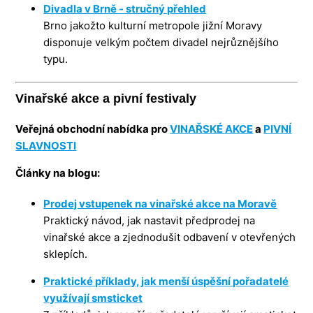
Divadla v Brně - stručný přehled
Brno jakožto kulturní metropole jižní Moravy
disponuje velkým počtem divadel nejrůznějšího
typu.
Vinařské akce a pivní festivaly
Veřejná obchodní nabídka pro
VINAŘSKÉ AKCE
a
PIVNÍ
SLAVNOSTI
Články na blogu:
Prodej vstupenek na vinařské akce na Moravě
Praktický návod, jak nastavit předprodej na
vinařské akce a zjednodušit odbavení v otevřených
sklepích.
Praktické příklady, jak menší úspěšní pořadatelé
využívají smsticket