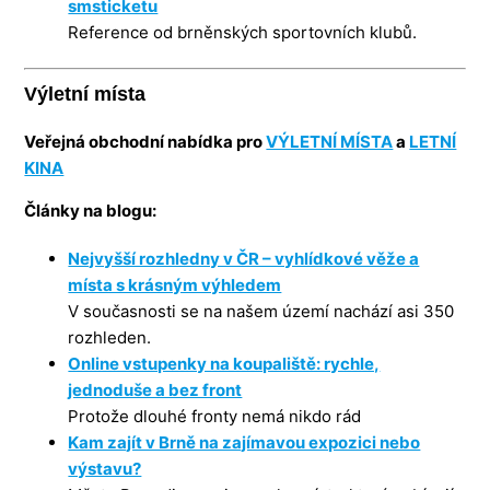
smsticketu
Reference od brněnských sportovních klubů.
Výletní místa
Veřejná obchodní nabídka pro
VÝLETNÍ MÍSTA
a
LETNÍ
KINA
Články na blogu:
Nejvyšší rozhledny v ČR – vyhlídkové věže a
místa s krásným výhledem
V současnosti se na našem území nachází asi 350
rozhleden.
Online vstupenky na koupaliště: rychle,
jednoduše a bez front
Protože dlouhé fronty nemá nikdo rád
Kam zajít v Brně na zajímavou expozici nebo
výstavu?