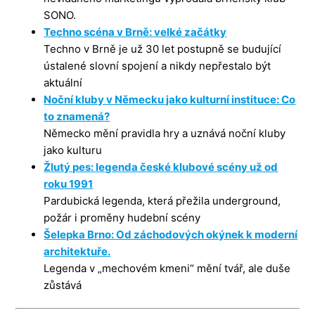
SONO.
Techno scéna v Brně: velké začátky
Techno v Brně je už 30 let postupně se budující
ústalené slovní spojení a nikdy nepřestalo být
aktuální
Noční kluby v Německu jako kulturní instituce: Co
to znamená?
Německo mění pravidla hry a uznává noční kluby
jako kulturu
Žlutý pes: legenda české klubové scény už od
roku 1991
Pardubická legenda, která přežila underground,
požár i proměny hudební scény
Šelepka Brno: Od záchodových okýnek k moderní
architektuře.
Legenda v „mechovém kmeni“ mění tvář, ale duše
zůstává