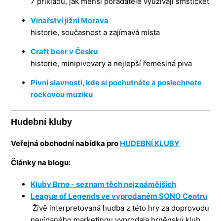
7 příkladů, jak menší pořadatelé využívají smsticket
Vinařství jižní Morava
historie, současnost a zajímavá místa
Craft beer v Česku
historie, minipivovary a nejlepší řemeslná piva
Pivní slavnosti, kde si pochutnáte a poslechnete
rockovou muziku
Hudební kluby
Veřejná obchodní nabídka pro
HUDEBNÍ KLUBY
Články na blogu:
Kluby Brno - seznam těch nejznámějších
League of Legends ve vyprodaném SONO Centru
Živě interpretovaná hudba z této hry za doprovodu
nevídaného marketingu vyprodala brněnský klub